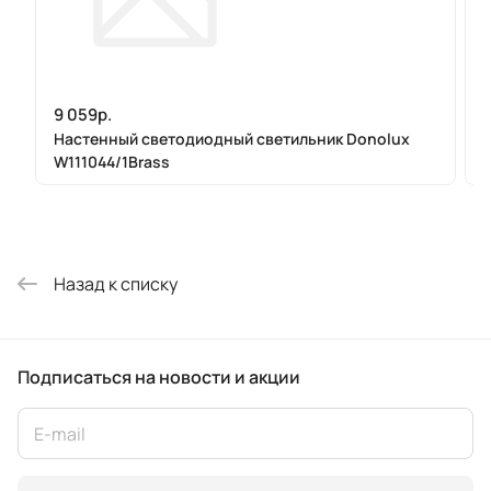
9 059р.
7
Настенный светодиодный светильник Donolux
W111044/1Brass
Назад к списку
Подписаться
на новости и акции