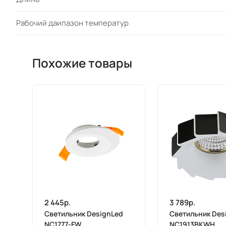
Рабочий даипазон температур
Похожие товары
2 445р.
3 789р.
Светильник DesignLed
Светильник Des
NC1777-FW
NC1913BKWH