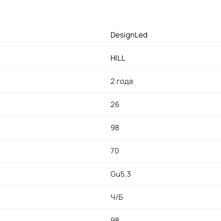
DesignLed
HILL
2 года
26
98
70
Gu5.3
Ч/Б
98