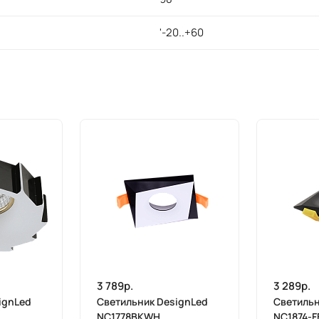
'-20..+60
3 789р.
3 289р.
ignLed
Светильник DesignLed
Светильн
NC1778BKWH
NC1874-F