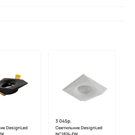
3 045р.
ик DesignLed
Светильник DesignLed
BK
NC1874-FW