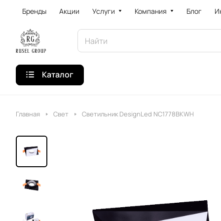
Бренды
Акции
Услуги
Компания
Блог
И
Каталог
Главная
Свет
Светильник DesignLed NC1778BKWH