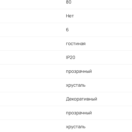
80
Нет
6
гостиная
IP20
прозрачный
хрусталь
Декоративный
прозрачный
хрусталь