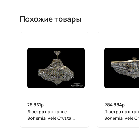
Похожие товары
75 861р.
284 884р.
Люстра на штанге
Люстра на штан
Bohemia Ivele Crystal
Bohemia Ivele Cr
19272/H1/45IV GW
19272/100IV G