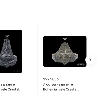
222 565р.
23
а штанге
Люстра на штанге
Лю
vele Crystal
Bohemia Ivele Crystal
Bo
55IV Ni
19271/H1/100IV GW
19