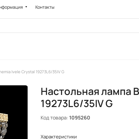
нформация
Контакты
mia Ivele Crystal 19273L6/35IV G
Настольная лампа Bo
19273L6/35IV G
Код товара:
1095260
Характеристики