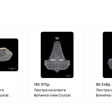
185 975р.
86 348р.
ге
Люстра на штанге
Люстра н
ystal
Bohemia Ivele Crystal
Bohemia I
19271/H2/80IV Ni
19271/H2/