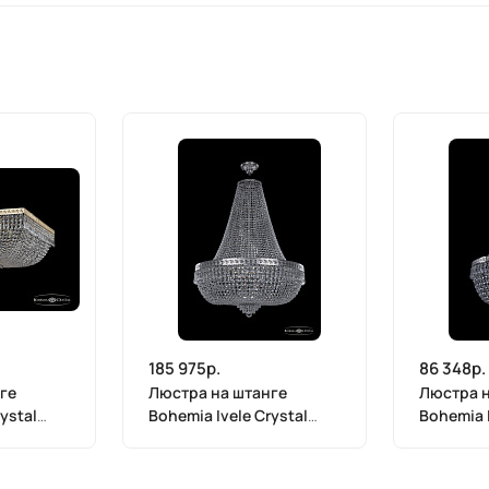
185 975р.
86 348р.
ге
Люстра на штанге
Люстра н
ystal
Bohemia Ivele Crystal
Bohemia I
19271/H2/80IV Ni
19271/H2/