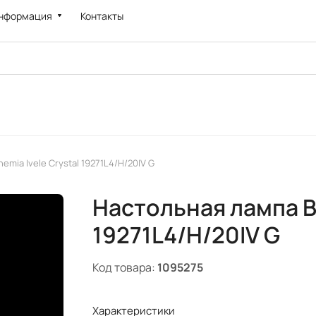
нформация
Контакты
mia Ivele Crystal 19271L4/H/20IV G
Настольная лампа Bo
19271L4/H/20IV G
Код товара:
1095275
Характеристики