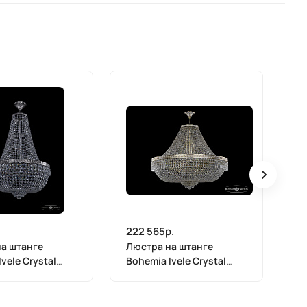
222 565р.
23
а штанге
Люстра на штанге
Лю
vele Crystal
Bohemia Ivele Crystal
Bo
55IV Ni
19271/H1/100IV GW
19