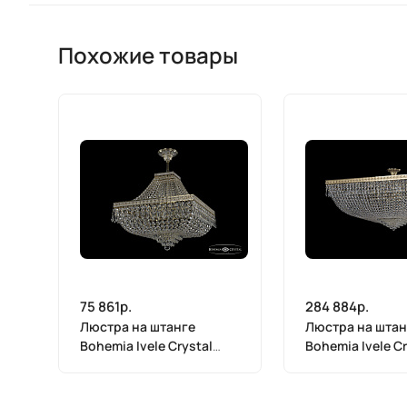
Похожие товары
75 861р.
284 884р.
Люстра на штанге
Люстра на штан
Bohemia Ivele Crystal
Bohemia Ivele Cr
19272/H1/45IV GW
19272/100IV G