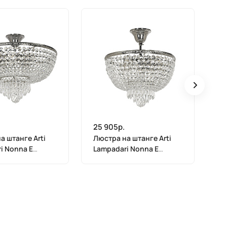
25 905р.
25
а штанге Arti
Люстра на штанге Arti
Лю
i Nonna E
Lampadari Nonna E
La
2 N
1.3.30.502 N
1.