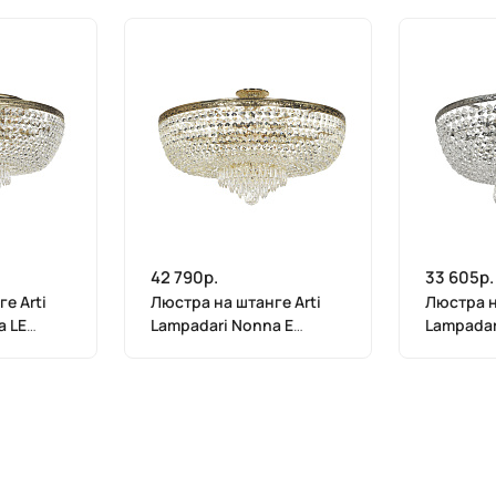
42 790р.
33 605р.
е Arti
Люстра на штанге Arti
Люстра н
a LE
Lampadari Nonna E
Lampadar
1.3.50.503 G
1.3.40.50