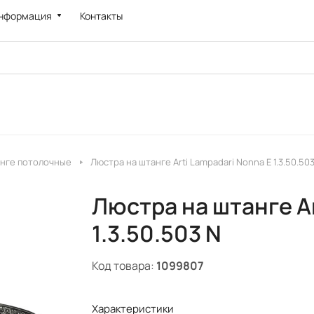
нформация
Контакты
нге потолочные
Люстра на штанге Arti Lampadari Nonna E 1.3.50.50
Люстра на штанге Ar
1.3.50.503 N
Код товара:
1099807
Характеристики