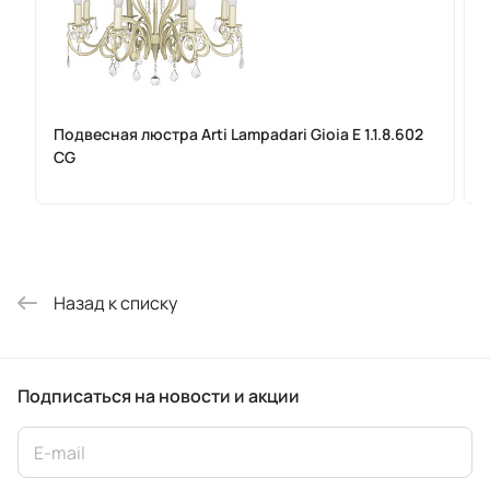
Подвесная люстра Arti Lampadari Gioia E 1.1.8.602
Н
CG
Назад к списку
Подписаться
на новости и акции