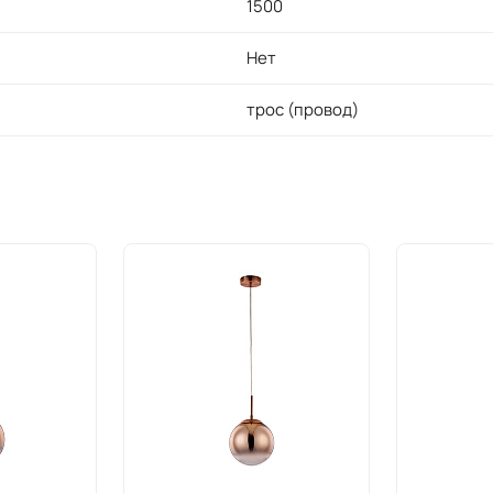
1500
Нет
трос (провод)