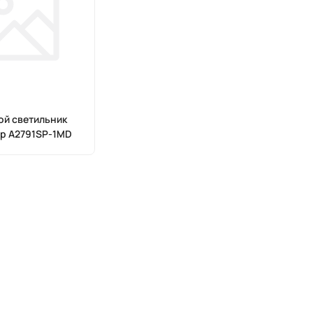
й светильник
p A2791SP-1MD