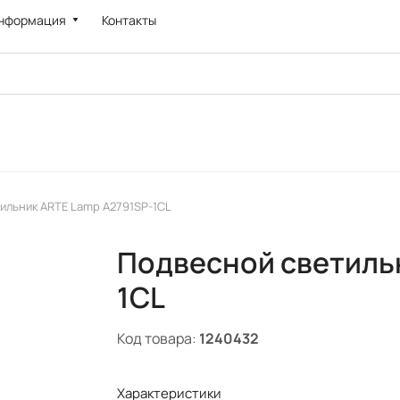
нформация
Контакты
ильник ARTE Lamp A2791SP-1CL
Подвесной светиль
1CL
Код товара:
1240432
Характеристики