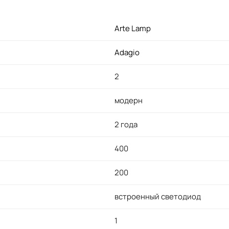
Arte Lamp
Adagio
2
модерн
2 года
400
200
встроенный светодиод
1