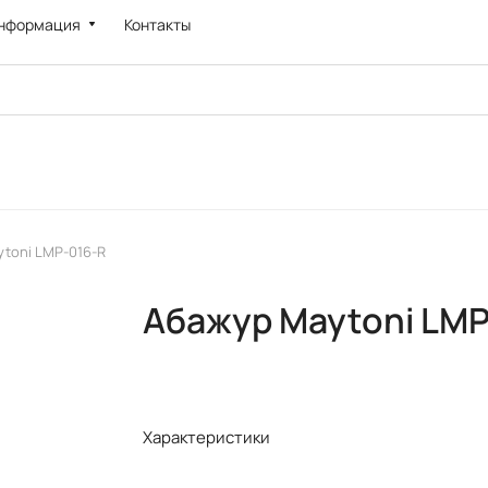
нформация
Контакты
toni LMP-016-R
Абажур Maytoni LMP
Характеристики